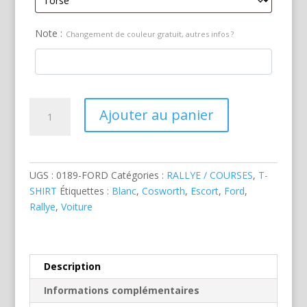
Note :
Changement de couleur gratuit, autres infos ?
quantité
Ajouter au panier
de
Ford
Escort
Cosworth
UGS :
0189-FORD
Catégories :
RALLYE / COURSES
,
T-
Rallye
SHIRT
Étiquettes :
Blanc
,
Cosworth
,
Escort
,
Ford
,
Blanche
Rallye
,
Voiture
Description
Informations complémentaires