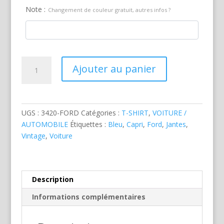
Note :
Changement de couleur gratuit, autres infos ?
quantité
Ajouter au panier
de
Ford
Capri
Bleue
UGS :
3420-FORD
Catégories :
T-SHIRT
,
VOITURE /
AUTOMOBILE
Étiquettes :
Bleu
,
Capri
,
Ford
,
Jantes
,
Vintage
,
Voiture
Description
Informations complémentaires