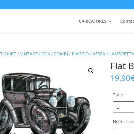
CARICATURES
Conta
T-SHIRT
/
VINTAGE / COX / COMBI / PIAGGIO / VESPA / LAMBRETT
Fiat 
19,90
Taille
Note :
Chan