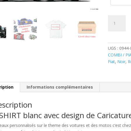
quantité
de
Fiat
Balilla
1932
UGS :
0944-
Noire
COMBI / PI
Fiat
,
Noir
,
R
ription
Informations complémentaires
scription
SHIRT blanc avec design de Caricatu
eaux personnalisés sur le theme des voitures et des motos c’est c