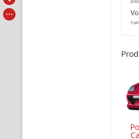
plai
Vo
Fait
Produ
Po
Ca