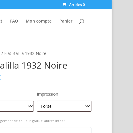
Articles 0
ct
FAQ
Mon compte
Panier
A
/ Fiat Balilla 1932 Noire
Balilla 1932 Noire
€
Impression
gement de couleur gratuit, autres infos ?