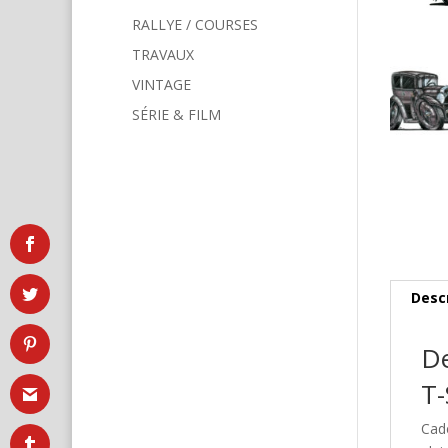
RALLYE / COURSES
TRAVAUX
VINTAGE
SÉRIE & FILM
Desc
De
T-
Cad