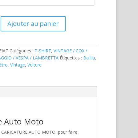
Ajouter au panier
FIAT
Catégories :
T-SHIRT
,
VINTAGE / COX /
AGGIO / VESPA / LAMBRETTA
Étiquettes :
Balilla
,
étro
,
Vintage
,
Voiture
re Auto Moto
hez CARICATURE AUTO MOTO, pour faire