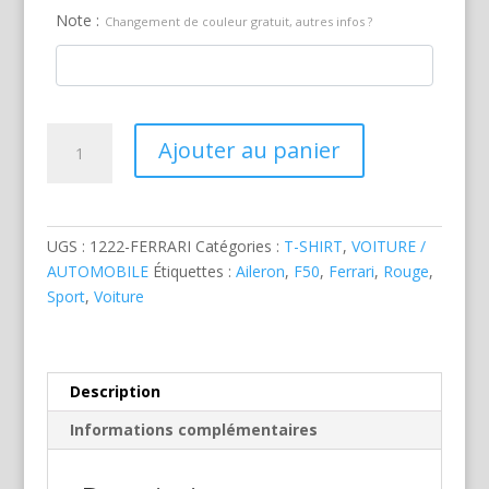
Note :
Changement de couleur gratuit, autres infos ?
quantité
Ajouter au panier
de
Ferrari
F50
Rouge
UGS :
1222-FERRARI
Catégories :
T-SHIRT
,
VOITURE /
AUTOMOBILE
Étiquettes :
Aileron
,
F50
,
Ferrari
,
Rouge
,
Sport
,
Voiture
Description
Informations complémentaires