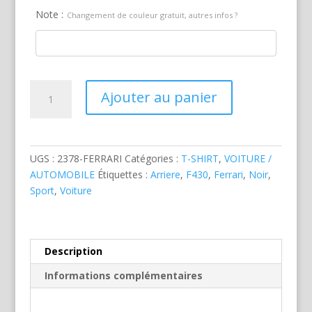
Note :
Changement de couleur gratuit, autres infos ?
quantité
Ajouter au panier
de
Ferrari
F430
Noire
UGS :
2378-FERRARI
Catégories :
T-SHIRT
,
VOITURE /
AUTOMOBILE
Étiquettes :
Arriere
,
F430
,
Ferrari
,
Noir
,
Sport
,
Voiture
Description
Informations complémentaires