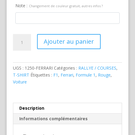
Note :
Changement de couleur gratuit, autres infos ?
quantité
Ajouter au panier
de
Ferrari
F1
Rouge
UGS :
1250-FERRARI
Catégories :
RALLYE / COURSES
,
Schumi
T-SHIRT
Étiquettes :
F1
,
Ferrari
,
Formule 1
,
Rouge
,
Voiture
Description
Informations complémentaires