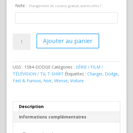
Note :
Changement de couleur gratuit, autres infos ?
quantité
Ajouter au panier
de
Dodge
de
Fast
UGS :
1584-DODGE
Catégories :
SÉRIE / FILM /
&
TÉLÉVISION / TV
,
T-SHIRT
Étiquettes :
Charger
,
Dodge
,
Furious
Fast & Furious
,
Noir
,
Vitesse
,
Voiture
Description
Informations complémentaires