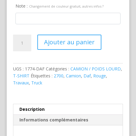
Note :
Changement de couleur gratuit, autres infos ?
quantité
Ajouter au panier
de
DAF
2700
Rouge
UGS :
1774-DAF
Catégories :
CAMION / POIDS LOURD
,
T-SHIRT
Étiquettes :
2700
,
Camion
,
Daf
,
Rouge
,
Travaux
,
Truck
Description
Informations complémentaires