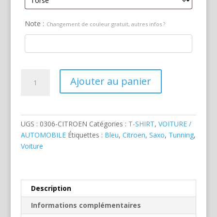
Note :
Changement de couleur gratuit, autres infos ?
quantité
Ajouter au panier
de
Citroen
Saxo
Tunning
UGS :
0306-CITROEN
Catégories :
T-SHIRT
,
VOITURE /
Bleue
AUTOMOBILE
Étiquettes :
Bleu
,
Citroen
,
Saxo
,
Tunning
,
Voiture
Description
Informations complémentaires