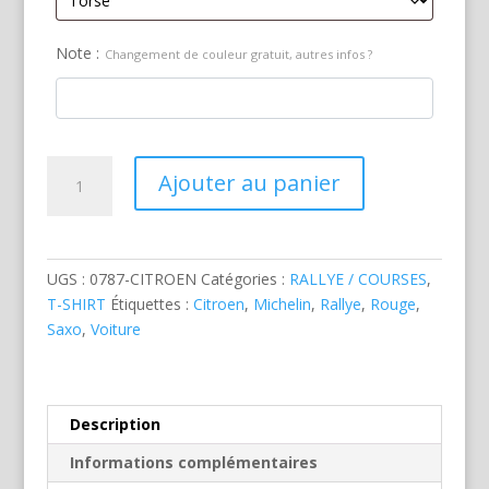
Note :
Changement de couleur gratuit, autres infos ?
quantité
Ajouter au panier
de
Citroen
Saxo
Rallye
UGS :
0787-CITROEN
Catégories :
RALLYE / COURSES
,
Rouge
T-SHIRT
Étiquettes :
Citroen
,
Michelin
,
Rallye
,
Rouge
,
Saxo
,
Voiture
Description
Informations complémentaires