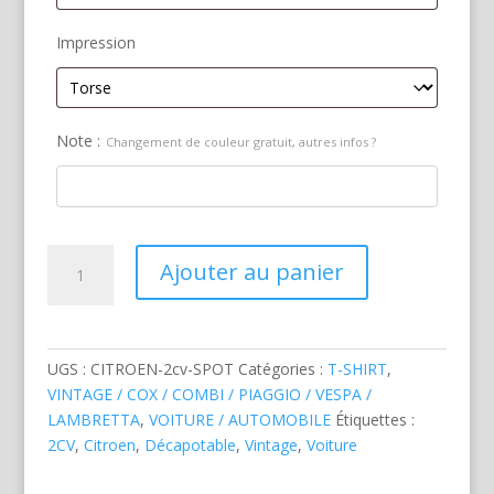
Impression
Note :
Changement de couleur gratuit, autres infos ?
quantité
Ajouter au panier
de
Citroen
2
CV
UGS :
CITROEN-2cv-SPOT
Catégories :
T-SHIRT
,
Spot
VINTAGE / COX / COMBI / PIAGGIO / VESPA /
LAMBRETTA
,
VOITURE / AUTOMOBILE
Étiquettes :
2CV
,
Citroen
,
Décapotable
,
Vintage
,
Voiture