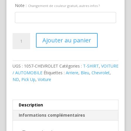
Note :
Changement de couleur gratuit, autres infos ?
quantité
Ajouter au panier
de
Chevrolet
Pickup
Bleu
UGS :
1057-CHEVROLET
Catégories :
T-SHIRT
,
VOITURE
/ AUTOMOBILE
Étiquettes :
Arriere
,
Bleu
,
Chevrolet
,
ND
,
Pick Up
,
Voiture
Description
Informations complémentaires