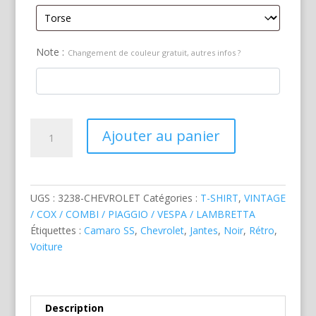
Note :
Changement de couleur gratuit, autres infos ?
quantité
Ajouter au panier
de
Chevrolet
Camaro
SS
UGS :
3238-CHEVROLET
Catégories :
T-SHIRT
,
VINTAGE
Noire
/ COX / COMBI / PIAGGIO / VESPA / LAMBRETTA
1967
Étiquettes :
Camaro SS
,
Chevrolet
,
Jantes
,
Noir
,
Rétro
,
Voiture
Description