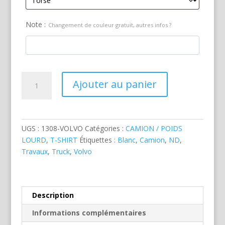
Note :
Changement de couleur gratuit, autres infos ?
quantité
Ajouter au panier
de
Camion
Volvo
Dépannage
UGS :
1308-VOLVO
Catégories :
CAMION / POIDS
LOURD
,
T-SHIRT
Étiquettes :
Blanc
,
Camion
,
ND
,
Travaux
,
Truck
,
Volvo
Description
Informations complémentaires