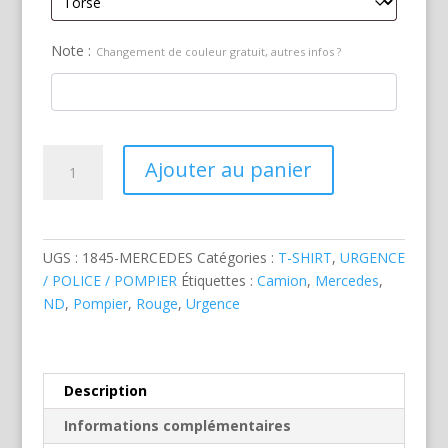
Note :
Changement de couleur gratuit, autres infos ?
quantité
Ajouter au panier
de
Camion
Pompier
Mercedes
UGS :
1845-MERCEDES
Catégories :
T-SHIRT
,
URGENCE
/ POLICE / POMPIER
Étiquettes :
Camion
,
Mercedes
,
ND
,
Pompier
,
Rouge
,
Urgence
Description
Informations complémentaires