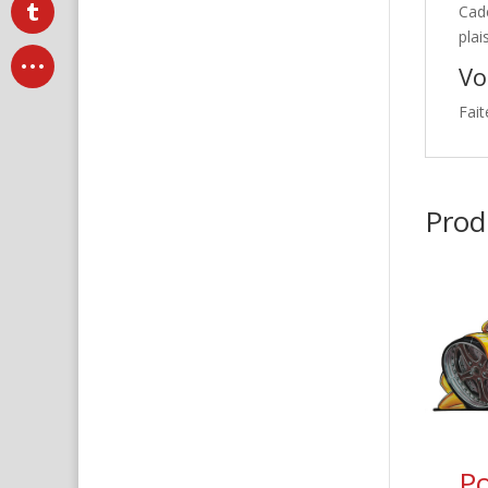
Cad
plai
Vo
Fait
Produ
P