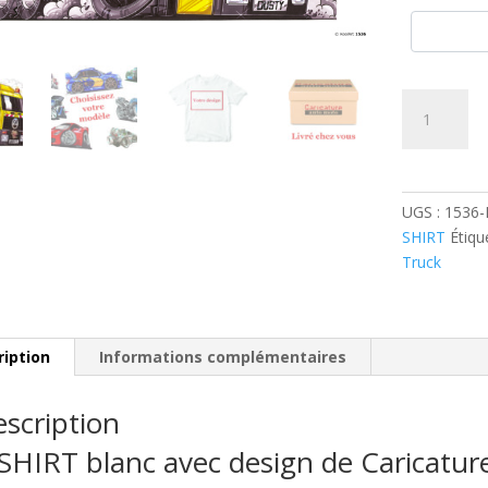
quantité
de
Camion
Benne
Ordures
UGS :
1536
Jaune
SHIRT
Étiqu
Truck
ription
Informations complémentaires
scription
SHIRT blanc avec design de Caricatu