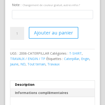
Note :
Changement de couleur gratuit, autres infos ?
quantité
Ajouter au panier
de
Bulldozer
Caterpillar
UGS :
2006-CATERPILLAR
Catégories :
T-SHIRT
,
TRAVAUX / ENGIN / TP
Étiquettes :
Caterpillar
,
Engin
,
Jaune
,
ND
,
Tout terrain
,
Travaux
Description
Informations complémentaires