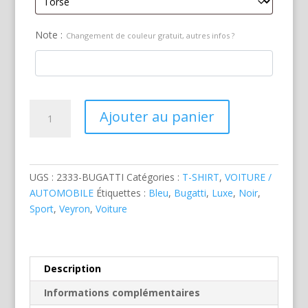
Note :
Changement de couleur gratuit, autres infos ?
quantité
Ajouter au panier
de
Bugatti
Veyron
Noire
UGS :
2333-BUGATTI
Catégories :
T-SHIRT
,
VOITURE /
&
AUTOMOBILE
Étiquettes :
Bleu
,
Bugatti
,
Luxe
,
Noir
,
Bleue
Sport
,
Veyron
,
Voiture
Description
Informations complémentaires