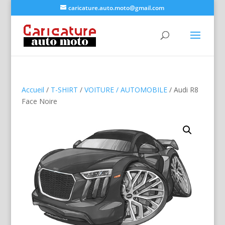
caricature.auto.moto@gmail.com
Accueil
/
T-SHIRT
/
VOITURE / AUTOMOBILE
/ Audi R8
Face Noire