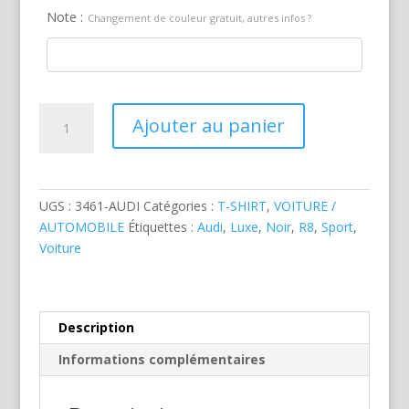
Note :
Changement de couleur gratuit, autres infos ?
quantité
Ajouter au panier
de
Audi
R8
Face
UGS :
3461-AUDI
Catégories :
T-SHIRT
,
VOITURE /
Noire
AUTOMOBILE
Étiquettes :
Audi
,
Luxe
,
Noir
,
R8
,
Sport
,
Voiture
Description
Informations complémentaires