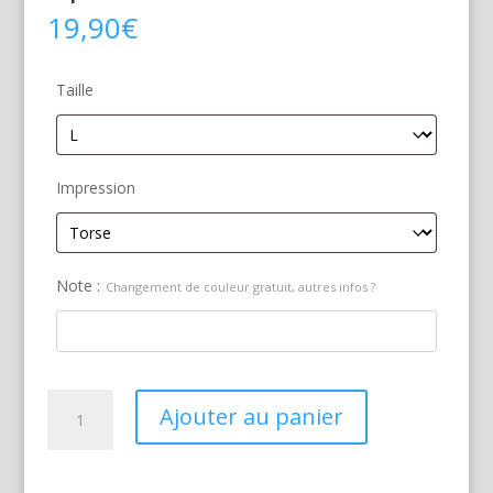
19,90
€
Taille
Impression
Note :
Changement de couleur gratuit, autres infos ?
quantité
Ajouter au panier
de
Aprilia
Scooter