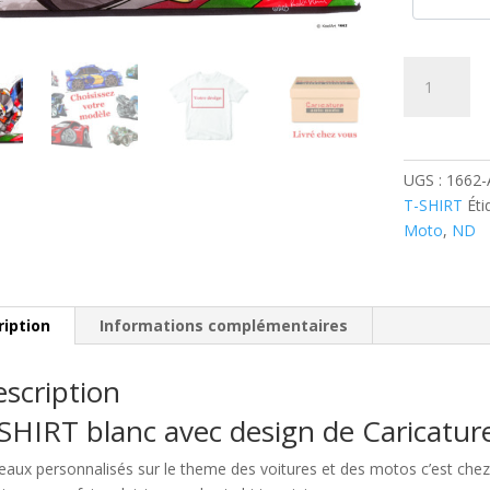
quantité
de
Aprilia
Moto
GP
UGS :
1662-
Rouge
T-SHIRT
Éti
Moto
,
ND
ription
Informations complémentaires
scription
SHIRT blanc avec design de Caricatu
eaux personnalisés sur le theme des voitures et des motos c’est c