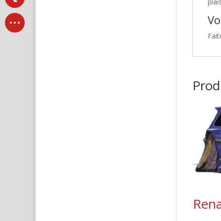
plai
Vo
Fait
Produ
Rena