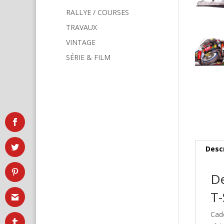
RALLYE / COURSES
TRAVAUX
VINTAGE
SÉRIE & FILM
Desc
De
T-
Cad