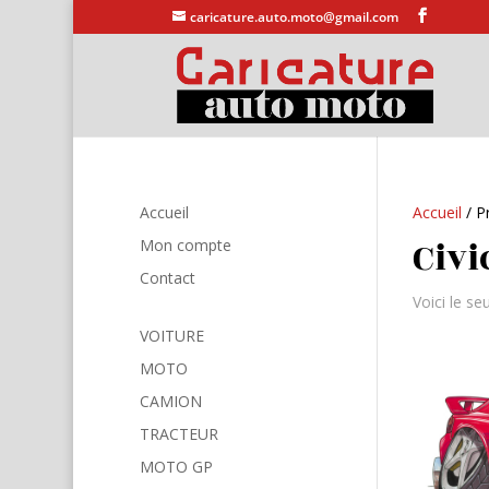
caricature.auto.moto@gmail.com
Accueil
Accueil
/ Pr
Civi
Mon compte
Contact
Voici le seu
VOITURE
MOTO
CAMION
TRACTEUR
MOTO GP