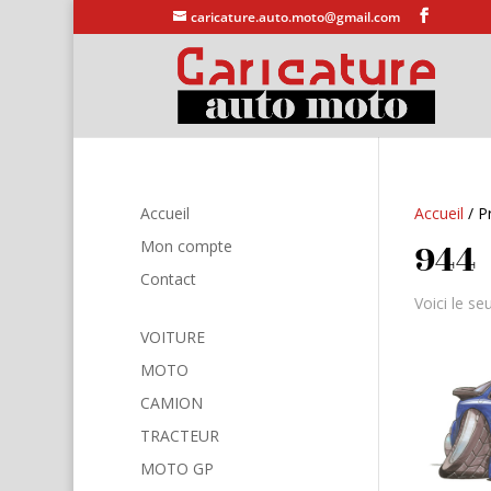
caricature.auto.moto@gmail.com
Accueil
Accueil
/ Pr
944
Mon compte
Contact
Voici le seu
VOITURE
MOTO
CAMION
TRACTEUR
MOTO GP