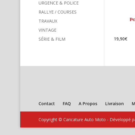
URGENCE & POLICE
RALLYE / COURSES
P
TRAVAUX
VINTAGE
19,90
€
SÉRIE & FILM
Contact
FAQ
A Propos
Livraison
M
Copyright © Caricature Auto Moto - Développé 